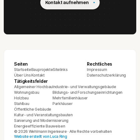
Kontakt aufnehmen
Seiten
Rechtliches
Startseite
Bauprojekte
Sitelinks
Impressum
Über Uns
Kontakt
Datenschutzerklärung
Tätigkeitsfelder
Allgemeiner Hochbau
Industrie- und Verwaltungsgebäude
Wohnungsbau
Bildungs- und Forschungseinrichtungen
Holzbau
Mehrfamilienhäuser
Stahlbau
Parkhäuser
Öffentliche Gebäude
Kultur- und Veranstaltungsbauten
Sanierung und Modernisierung
Energieeffiziente Bauweisen
©
2026
Wehlmann Ingenieure · Alle Rechte vorbehalten
Website erstellt von Luca Ring