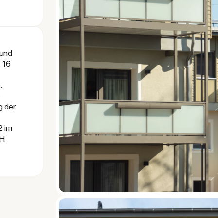
mund
n 16
.
e
g der
2 im
bH