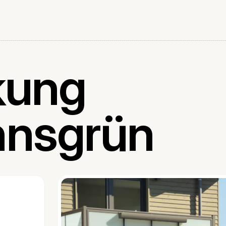
kung
nsgrün